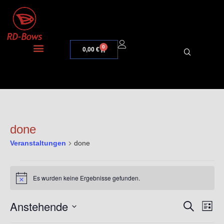
0
0,00
€
done
Veranstaltungen
done
Es wurden keine Ergebnisse gefunden.
Hinweis
Anstehende
Veran
Ve
Suche
Liste
Datum
An