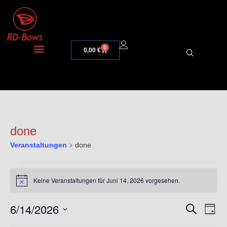
0
0,00
€
done
Veranstaltungen
done
Keine Veranstaltungen für Juni 14, 2026 vorgesehen.
Hinweis
6/14/2026
Veran
Ve
Suche
Tag
Datum
An