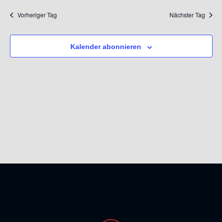
Such
wählen.
Na
Vorheriger Tag
Nächster Tag
und
Ansic
Kalender abonnieren
Navig