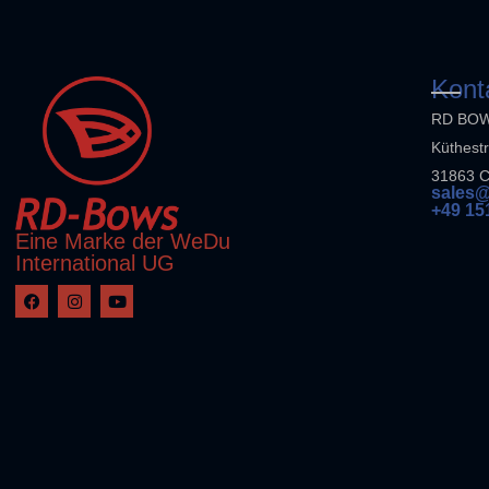
Kont
RD BO
Küthest
31863 
sales@
+49 15
Eine Marke der WeDu
International UG