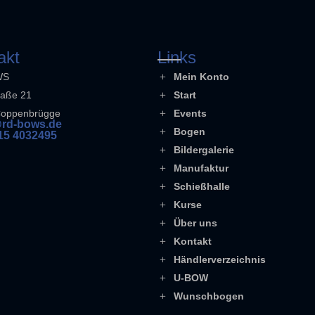
akt
Links
WS
Mein Konto
raße 21
Start
Coppenbrügge
Events
rd-bows.de
Bogen
15 4032495
Bildergalerie
Manufaktur
Schießhalle
Kurse
Über uns
Kontakt
Händlerverzeichnis
U-BOW
Wunschbogen