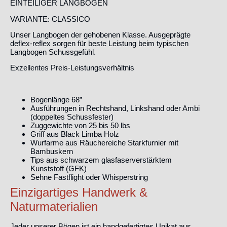
EINTEILIGER LANGBOGEN
VARIANTE: CLASSICO
Unser Langbogen der gehobenen Klasse. Ausgeprägte
deflex-reflex sorgen für beste Leistung beim typischen
Langbogen Schussgefühl.
Exzellentes Preis-Leistungsverhältnis
Bogenlänge 68”
Ausführungen in Rechtshand, Linkshand oder Ambi
(doppeltes Schussfester)
Zuggewichte von 25 bis 50 lbs
Griff aus Black Limba Holz
Wurfarme aus Räuchereiche Starkfurnier mit
Bambuskern
Tips aus schwarzem glasfaserverstärktem
Kunststoff (GFK)
Sehne Fastflight oder Whisperstring
Einzigartiges Handwerk &
Naturmaterialien
Jeder unserer Bögen ist ein handgefertigtes Unikat aus