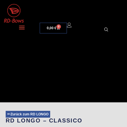
0
0,00
€
Zurück zum RD LONGO
RD LONGO – CLASSICO