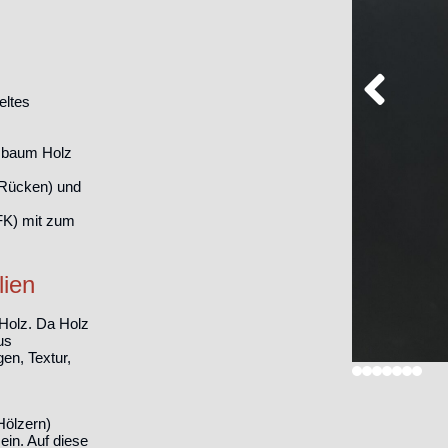
eltes
ssbaum Holz
Rücken) und
FK) mit zum
lien
 Holz. Da Holz
us
en, Textur,
Hölzern)
ein. Auf diese