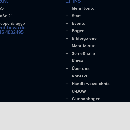
akt
Links
WS
Mein Konto
raße 21
Start
Coppenbrügge
Events
rd-bows.de
Bogen
15 4032495
Bildergalerie
Manufaktur
Schießhalle
Kurse
Über uns
Kontakt
Händlerverzeichnis
U-BOW
Wunschbogen
Copyright © RD BOWS / WeDu International UG
Vertrag widerrufen