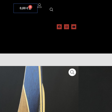
0
0,00
€