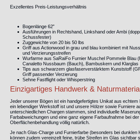
Exzellentes Preis-Leistungsverhältnis
Bogenlänge 62”
Ausführungen in Rechtshand, Linkshand oder Ambi (dopp
Schussfester)
Zuggewichte von 20 bis 50 lbs
Griff aus Actionwood in grau und blau kombiniert mit Nu
und Verzierungsstreifen
Wurfarme aus SaRaiFo Furnier Muschel Pommele Blau (
Canaletto Nussbaum (Bauch), Bambuskern und Klarglas
Tips aus schwarzem glasfaserverstärktem Kunststoff (G
Griff passender Verzierung
Sehne Fastflight oder Whisperstring
Einzigartiges Handwerk & Naturmateria
Jeder unserer Bögen ist ein handgefertigtes Unikat aus echtem
ein lebendiger Werkstoff ist und unsere Hölzer sowie Furniere a
unterschiedlichen Chargen stammen, sind individuelle Maserung
Farbabweichungen und eine ganz eigene Farbaufnahme bei der
Oberflächenbehandlung völlig natürlich.
Je nach Glas-Charge und Furnierfarbe (besonders bei dunklen 
können zudem vereinzelt feine, trübe Streifen im Glas sichtbar s