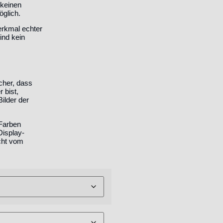
 keinen
öglich.
erkmal echter
ind kein
icher, dass
 bist,
ilder der
 Farben
Display-
icht vom