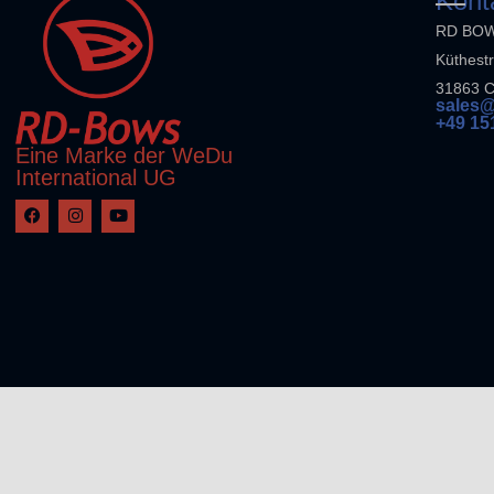
Kont
RD BO
Küthest
31863 
sales@
+49 15
Eine Marke der WeDu
International UG