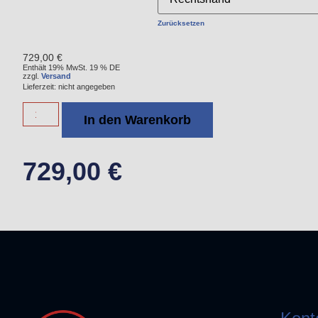
Zurücksetzen
729,00
€
Enthält 19% MwSt. 19 % DE
zzgl.
Versand
Lieferzeit: nicht angegeben
In den Warenkorb
729,00
€