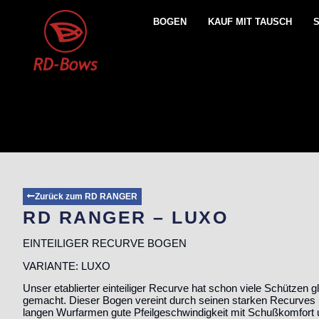
BOGEN
KAUF MIT TAUSCH
Zurück zum RD RANGER
RD RANGER – LUXO
EINTEILIGER RECURVE BOGEN
VARIANTE: LUXO
Unser etablierter einteiliger Recurve hat schon viele Schützen g
gemacht. Dieser Bogen vereint durch seinen starken Recurves 
langen Wurfarmen gute Pfeilgeschwindigkeit mit Schußkomfort un