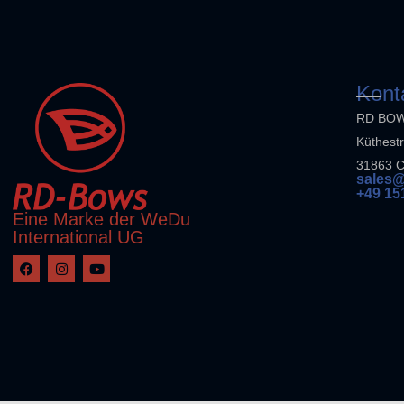
Kont
RD BO
Küthest
31863 
sales@
+49 15
Eine Marke der WeDu
International UG