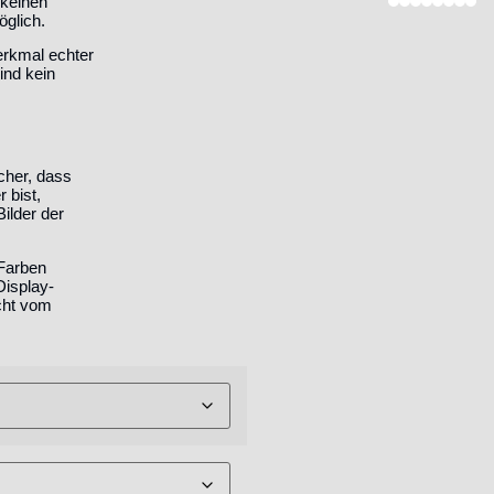
 keinen
öglich.
erkmal echter
ind kein
icher, dass
 bist,
ilder der
 Farben
Display-
icht vom