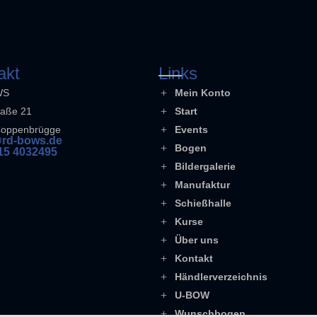
akt
Links
WS
Mein Konto
raße 21
Start
Coppenbrügge
Events
rd-bows.de
Bogen
15 4032495
Bildergalerie
Manufaktur
Schießhalle
Kurse
Über uns
Kontakt
Händlerverzeichnis
U-BOW
Wunschbogen