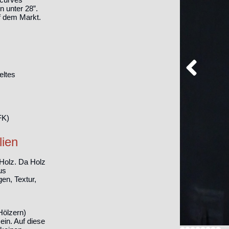
 unter 28”.
uf dem Markt.
eltes
FK)
lien
 Holz. Da Holz
us
en, Textur,
Hölzern)
ein. Auf diese