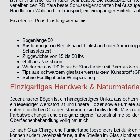
verleihen den RD Yara beste Schusseigenschaften bei Auszügen
Handlich im Wald und im Transport, ein einzigartiger Einteiler a
Exzellentes Preis-Leistungsverhältnis
Bogenlänge 50”
Ausführungen in Rechtshand, Linkshand oder Ambi (dopp
Schussfester)
Zuggewichte von 15 bis 50 lbs
Griff aus Nussbaum
Wurfarme aus Trüffelbuche Starkfurnier mit Bambuskern
Tips aus schwarzem glasfaserverstärktem Kunststoff (G
Sehne Fastflight oder Whisperstring
Einzigartiges Handwerk & Naturmateria
Jeder unserer Bögen ist ein handgefertigtes Unikat aus echtem
ein lebendiger Werkstoff ist und unsere Hölzer sowie Furniere a
unterschiedlichen Chargen stammen, sind individuelle Maserung
Farbabweichungen und eine ganz eigene Farbaufnahme bei der
Oberflächenbehandlung völlig natürlich.
Je nach Glas-Charge und Furnierfarbe (besonders bei dunklen 
können zudem vereinzelt feine, trübe Streifen im Glas sichtbar s