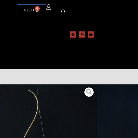
0
0,00
€