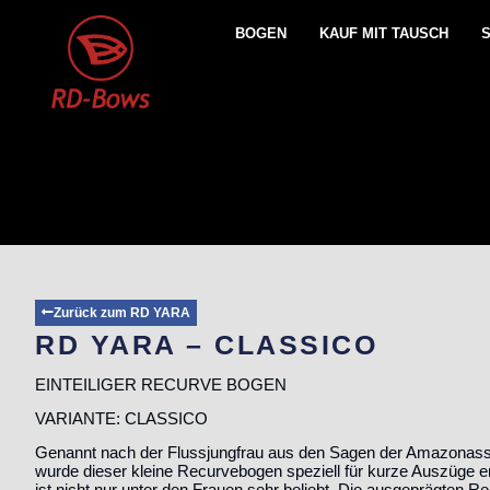
BOGEN
KAUF MIT TAUSCH
Zurück zum RD YARA
RD YARA – CLASSICO
EINTEILIGER RECURVE BOGEN
VARIANTE: CLASSICO
Genannt nach der Flussjungfrau aus den Sagen der Amazona
wurde dieser kleine Recurvebogen speziell für kurze Auszüge e
ist nicht nur unter den Frauen sehr beliebt. Die ausgeprägten R