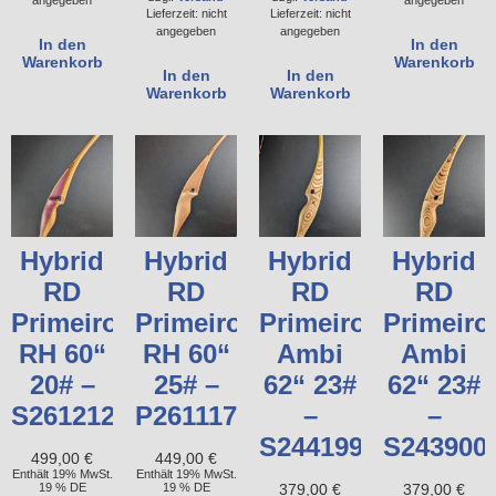
angegeben
angegeben
Lieferzeit: nicht
Lieferzeit: nicht
angegeben
angegeben
In den
In den
Warenkorb
Warenkorb
In den
In den
Warenkorb
Warenkorb
Hybrid
Hybrid
Hybrid
Hybrid
RD
RD
RD
RD
Primeiro
Primeiro
Primeiro
Primeiro
RH 60“
RH 60“
Ambi
Ambi
20# –
25# –
62“ 23#
62“ 23#
S261212249
P261117165
–
–
S244199753
S243900
499,00
€
449,00
€
Enthält 19% MwSt.
Enthält 19% MwSt.
19 % DE
19 % DE
379,00
€
379,00
€