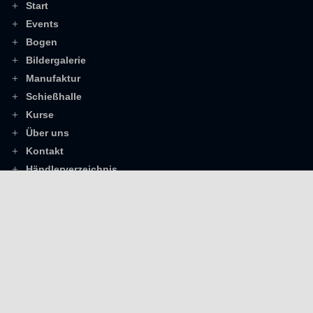
Start
Events
Bogen
Bildergalerie
Manufaktur
Schießhalle
Kurse
Über uns
Kontakt
Händlerverzeichnis
U-BOW
Wunschbogen
Rechtliches
Impressum
Datenschutz
AGB
Widerrufsbelehrung
Zahlungsarten