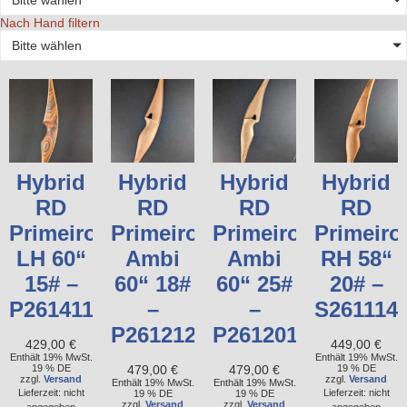
Bitte wählen
Nach Hand filtern
Bitte wählen
Hybrid
Hybrid
Hybrid
Hybrid
RD
RD
RD
RD
Primeiro
Primeiro
Primeiro
Primeiro
LH 60“
Ambi
Ambi
RH 58“
15# –
60“ 18#
60“ 25#
20# –
P261411736
–
–
S261114
P261212518
P261201745
429,00
€
449,00
€
Enthält 19% MwSt.
Enthält 19% MwSt.
19 % DE
479,00
€
479,00
€
19 % DE
zzgl.
Versand
zzgl.
Versand
Enthält 19% MwSt.
Enthält 19% MwSt.
Lieferzeit: nicht
Lieferzeit: nicht
19 % DE
19 % DE
zzgl.
Versand
zzgl.
Versand